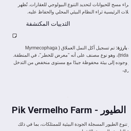
تم إجراء مسح للحيوانات لتحديد التنوع البيولوجي للعقارات. تُظهر 
لات الرئيسية ثراء النظام البيئي المحلي والحفاظ عليه.
الثدييات المكتشفة
 بارزة:
 تم تسجيل آكل النمل العملاق (Myrmecophaga 
tridactyla)، وهو نوع مصنف على أنه "معرض للخطر"، في المنطقة. 
يشير وجوده إلى بيئة محفوظة جيدًا مع مستوى منخفض من التدخل 
ري.
الطيور - Pik Vermelho Farm
تُظهر تنوع الطيور المسجلة الجودة البيئية للممتلكات، بما في ذلك 