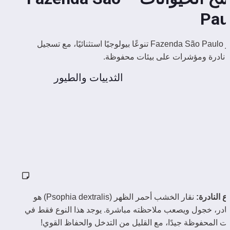
Pau
تُظهر Fazenda São Paulo تنوعًا بيولوجيًا استثنائيًا، مع تسجيل 
ع نادرة ومؤشرات على بيئات محفوظة.
الثدييات والطيور
اع النادرة:
 نقار الخشب أحمر الظهر (Psophia dextralis) هو 
نوع نادر، خجول ويصعب ملاحظته مباشرة. يوجد هذا النوع فقط في 
ئات المحفوظة جيدًا، مع القليل من التدخل والحفاظ القوي!