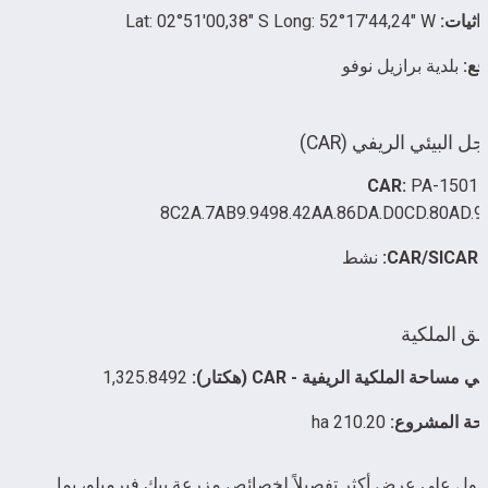
داثيات:
 Lat: 02°51'00,38" S Long: 52°17'44,24" W
قع:
 بلدية برازيل نوفو
ل البيئي الريفي (CAR)
CAR:
 PA-15017
8C2A.7AB9.9498.42AA.86DA.D0CD.80AD.9
CAR:
 نشط
طق الملكية
ي مساحة الملكية الريفية - CAR (هكتار):
 1,325.8492
حة المشروع:
 210.20 ha
للحصول على عرض أكثر تفصيلاً لخصائص مزرعة بيك فيرميلو، بما 