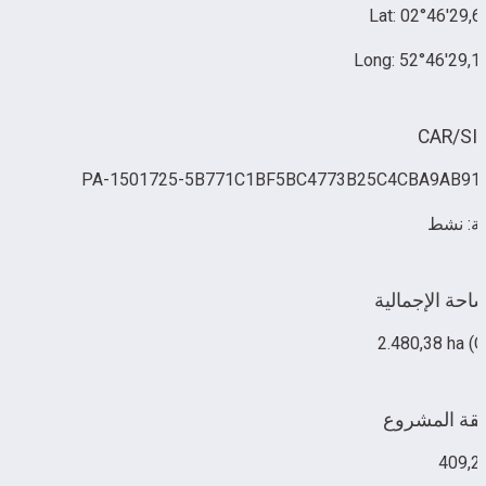
Lat: 02°46'29,6
Long: 52°46'29,1
CAR/SI
PA-1501725-5B771C1BF5BC4773B25C4CBA9AB91
لة: نشط
احة الإجمالية
2.480,38 ha (
قة المشروع
409,2