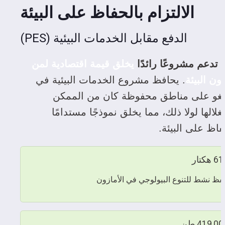
الالتزام بالحفاظ على البيئة
الدفع مقابل الخدمات البيئية (PES)
 تدعم مشروعًا رائدًا 
يخلق قيمة اقتصادية لمن 
ون البيئة
. يحافظ مشروع الخدمات البيئية في 
شينغو على مناطق محفوظة كان من الممكن 
استغلالها لولا ذلك، مما يخلق نموذجًا مستدامًا 
فاظ على البيئة.
 هكتار
فظ نشط للتنوع البيولوجي في الأمازون
419,0 طن